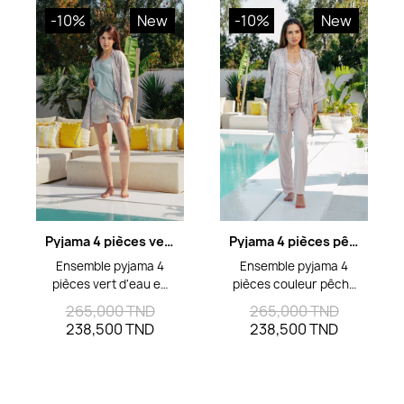
-10%
New
-10%
New
Aperçu rapide
Aperçu rapide
Pyjama 4 pièces vert d'eau coton viscose et satin de soie
Pyjama 4 pièces pêche en satin de soie et coton viscose
Ensemble pyjama 4
Ensemble pyjama 4
pièces vert d'eau en
pièces couleur pêche
coton viscose uni et
mêlant coton viscose
265,000 TND
265,000 TND
satin de soie imprimé
uni et satin de soie
238,500 TND
238,500 TND
floral : top bretelle
imprimé floral.
avec insertion de
Comprend top
dentelle et large
bretelle, short,
ouverture pour
pantalon et kimono.