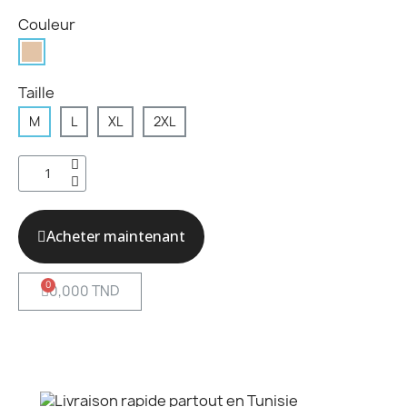
Couleur
Taille
M
L
XL
2XL
Acheter maintenant
0,000 TND