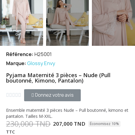
Référence
H25001
Marque
Glossy Envy
Pyjama Maternité 3 pièces – Nude (Pull
boutonné, Kimono, Pantalon)
Donnez votre avis





Ensemble maternité 3 pièces Nude – Pull boutonné, kimono et
pantalon. Tailles M-XXL.
230,000 TND
207,000 TND
Économisez 10%
TTC