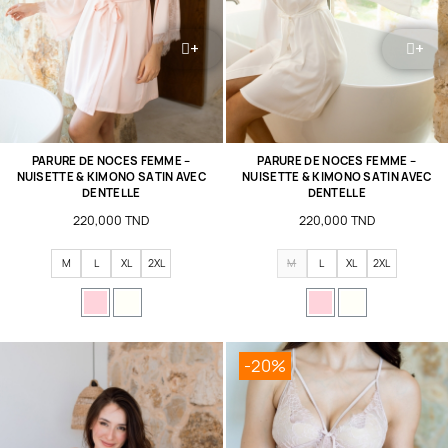
+
+
PARURE DE NOCES FEMME –
PARURE DE NOCES FEMME –
NUISETTE & KIMONO SATIN AVEC
NUISETTE & KIMONO SATIN AVEC
DENTELLE
DENTELLE
220,000 TND
220,000 TND
M
L
XL
2XL
M
L
XL
2XL
-20%