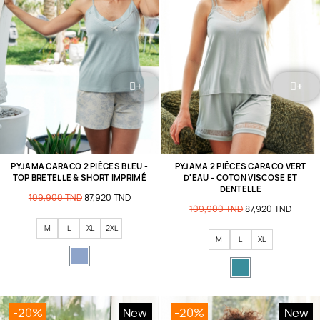
+
+
PYJAMA CARACO 2 PIÈCES BLEU -
PYJAMA 2 PIÈCES CARACO VERT
TOP BRETELLE & SHORT IMPRIMÉ
D'EAU - COTON VISCOSE ET
DENTELLE
109,900 TND
87,920 TND
109,900 TND
87,920 TND
M
L
XL
2XL
M
L
XL
-20%
New
-20%
New