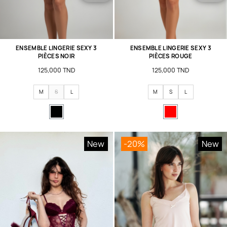
ENSEMBLE LINGERIE SEXY 3
ENSEMBLE LINGERIE SEXY 3
PIÈCES NOIR
PIÈCES ROUGE
125,000 TND
125,000 TND
M
S
L
M
S
L
New
-20%
New