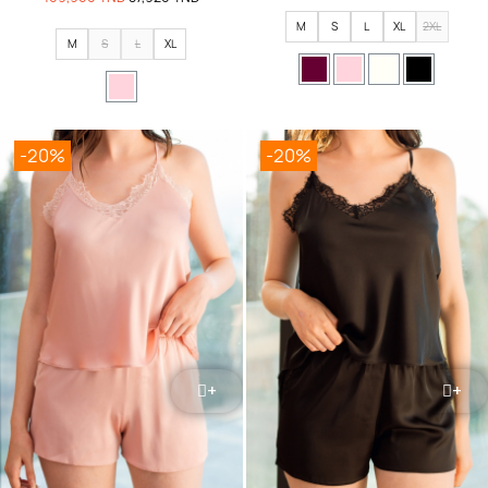
M
S
L
XL
2XL
M
S
L
XL
-20%
-20%
+
+