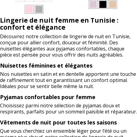
Lingerie de nuit femme en Tunisie :
confort et élégance
Découvrez notre collection de lingerie de nuit en Tunisie,
conçue pour allier confort, douceur et féminité. Des
nuisettes élégantes aux pyjamas confortables, chaque
pièce est pensée pour vous offrir des nuits agréables.
Nuisettes féminines et élégantes
Nos nuisettes en satin et en dentelle apportent une touche
de raffinement tout en garantissant un confort optimal.
Idéales pour se sentir belle même la nuit.
Pyjamas confortables pour femme
Choisissez parmi notre sélection de pyjamas doux et
respirants, parfaits pour un sommeil paisible et réparateur.
Vêtements de nuit pour toutes les saisons
Que vous cherchiez un ensemble léger pour l’été ou un