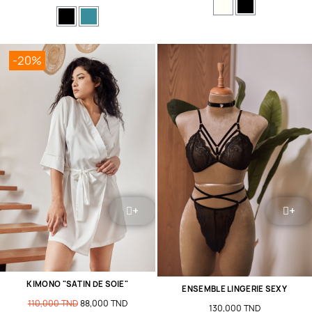
-20%
+
+
KIMONO "SATIN DE SOIE"
ENSEMBLE LINGERIE SEXY
110,000 TND
88,000 TND
130,000 TND