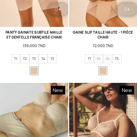
+
+
PANTY GAINATE SUBTILE MAILLE
GAINE SLIP TAILLE HAUTE - 1 PIÈCE
ET DENTELLE FRANÇAISE CHAIR
CHAIR
139,000 TND
72,000 TND
T1
T2
T3
T4
T5
T1
T2
T4
T5
New
New