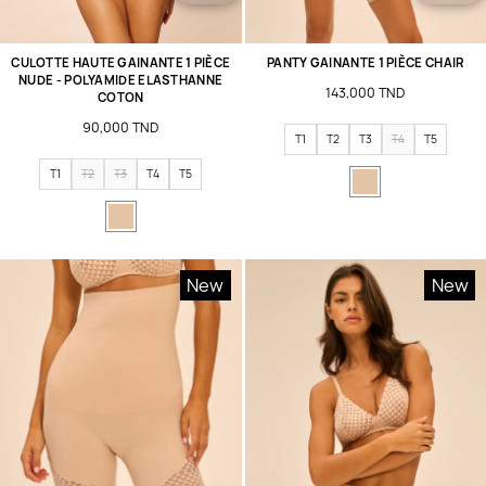
CULOTTE HAUTE GAINANTE 1 PIÈCE
PANTY GAINANTE 1 PIÈCE CHAIR
NUDE - POLYAMIDE ELASTHANNE
143,000 TND
COTON
90,000 TND
T1
T2
T3
T4
T5
T1
T2
T3
T4
T5
New
New