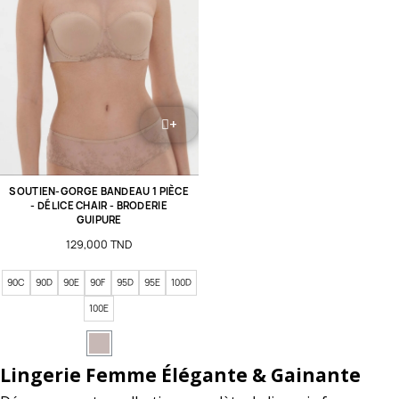
+
SOUTIEN-GORGE BANDEAU 1 PIÈCE
- DÉLICE CHAIR - BRODERIE
GUIPURE
129,000 TND
90C
90D
90E
90F
95D
95E
100D
100E
Lingerie Femme Élégante & Gainante