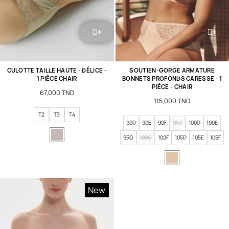
+
+
CULOTTE TAILLE HAUTE - DÉLICE -
SOUTIEN-GORGE ARMATURE
1 PIÈCE CHAIR
BONNETS PROFONDS CARESSE - 1
PIÈCE - CHAIR
67,000 TND
115,000 TND
T2
T3
T4
90D
90E
90F
95D
100D
100E
95G
100G
100F
105D
105E
105F
New