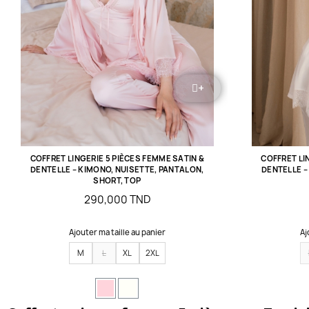
+
COFFRET LINGERIE 5 PIÈCES FEMME SATIN &
COFFRET LI
DENTELLE – KIMONO, NUISETTE, PANTALON,
DENTELLE –
SHORT, TOP
290,000 TND
Ajouter ma taille au panier
Aj
M
L
XL
2XL