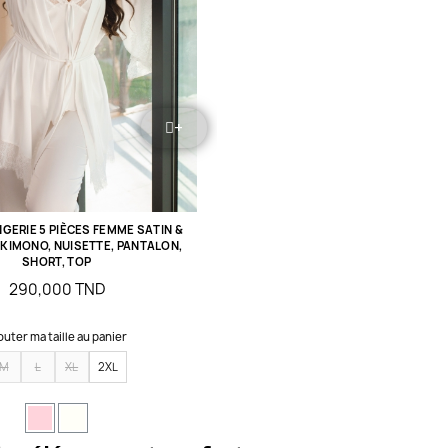
+
NGERIE 5 PIÈCES FEMME SATIN &
 KIMONO, NUISETTE, PANTALON,
SHORT, TOP
290,000 TND
outer ma taille au panier
M
L
XL
2XL