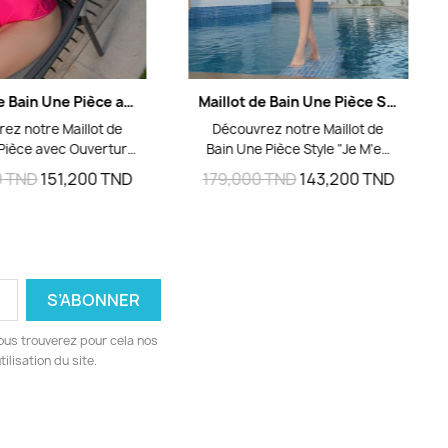
Aperçu rapide
Aperçu rapide
Maillot de Bain Une Pièce avec Ouverture en V et Motif Tressé
Maillot de Bain Une Pièce Style "Je M'en Foue" - Accessoires Luxury
ez notre Maillot de
Découvrez notre Maillot de
Pièce avec Ouverture
Bain Une Pièce Style "Je M'en
 modèle distinctif et
Foue", un modèle audacieux et
0 TND
151,200 TND
179,000 TND
143,200 TND
 de notre collection
tendance de notre collection
nçu pour les femmes
2024. Conçu pour les femmes
aitent allier style et
qui osent se démarquer, ce
, ce maillot de bain
maillot de bain présente une
e une ouverture en V
double bretelle sur une seule
écolleté décorée d'un
épaule pour un look
ressé en fil du même
asymétrique chic. Une
e détail unique ajoute
ouverture centrale s'étend du
ous trouverez pour cela nos
che sophistiquée et
milieu de la poitrine jusqu'à la
ilisation du site.
e. La même ouverture
ceinture, ajoutant une touche
nversée, se retrouve
de sensualité. Les accessoires
eux côtés des cuisses,
métalliques de luxe ornant les
 un design harmonieux
bretelles et le décolleté