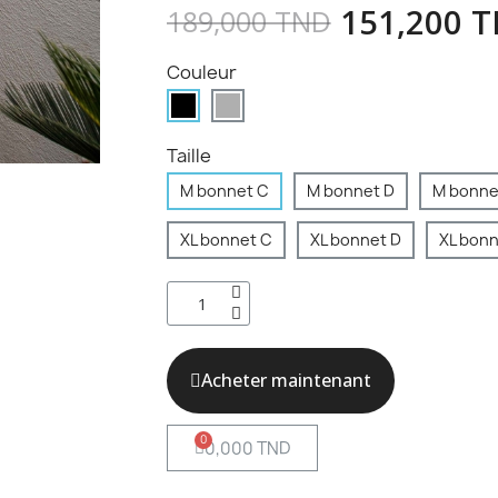
151,200 
189,000 TND
Couleur
Taille
M bonnet C
M bonnet D
M bonne
XL bonnet C
XL bonnet D
XL bonn
Acheter maintenant
0,000 TND