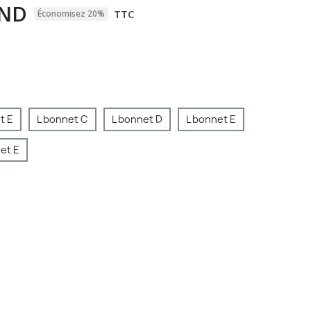
TND
TTC
Économisez 20%
t E
L bonnet C
L bonnet D
L bonnet E
et E