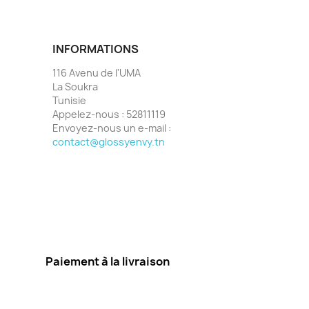
duisant à la partie
apportent une touche
eure du maillot. Les
sophistiquée à ce design
 réglables et croisées
unique. La ceinture en tissu
au dos assurent un
assorti, faisant double tour de
INFORMATIONS
ment parfait et un
taille et se fermant avec un
 optimal. Fabriqué à
nœud latéral, met en valeur
116 Avenu de l'UMA
e matériaux de haute
votre silhouette tout en offrant
La Soukra
ce maillot de bain est
un ajustement confortable.
Tunisie
t au chlore et à l'eau
Parfait pour les plages
Appelez-nous :
52811119
arantissant durabilité
ensoleillées de Tunisie, ce
Envoyez-nous un e-mail :
. Idéal pour les plages
maillot de bain une pièce allie
contact@glossyenvy.tn
llées de Tunisie, ce
style et confort, vous
e bain vous permettra
permettant de profiter
us démarquer avec
pleinement de vos journées
et confiance cet été.
estivales. Caractéristiques
principales : Design
asymétrique avec double
bretelle sur une épaule
Ouverture centrale de la
Paiement à la livraison
poitrine à la ceinture
Accessoires métalliques de
luxe sur les bretelles et le
décolleté Ceinture en tissu