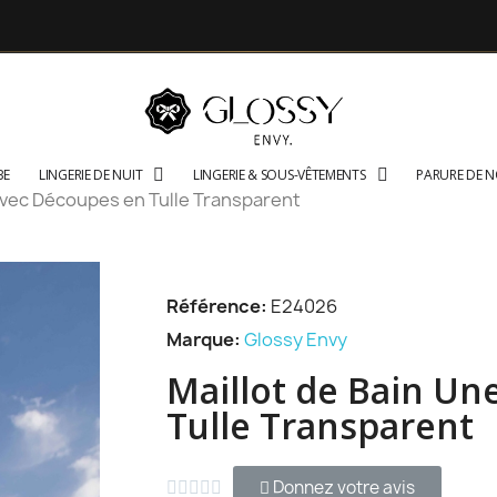
BE
LINGERIE DE NUIT
LINGERIE & SOUS-VÊTEMENTS
PARURE DE 
 avec Découpes en Tulle Transparent
Référence
E24026
Marque
Glossy Envy
Maillot de Bain Un
Tulle Transparent
Donnez votre avis




