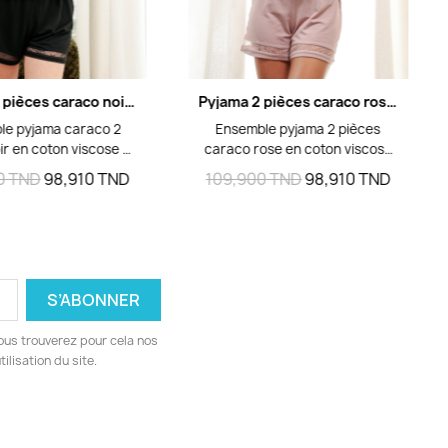
Aperçu rapide
Aperçu rapide
Pyjama 2 pièces caraco noir coton viscose et dentelle
Pyjama 2 pièces caraco rose en coton viscose et dentelle
le pyjama caraco 2
Ensemble pyjama 2 pièces
ir en coton viscose et
caraco rose en coton viscose
e fine : top bretelle
et dentelle : top bretelle double
0 TND
98,910 TND
109,900 TND
98,910 TND
e et short assorti.
avec insertion de dentelle sur
ble et léger, détails
le décolleté et short assorti
lle ton sur ton sur
avec finition dentelle au bas.
eté et bas du short.
Confort et élégance pour la
ailles M, L, XL.
nuit et le homewear.
ous trouverez pour cela nos
ilisation du site.