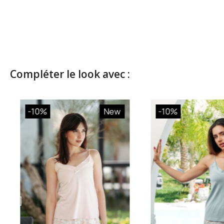
Compléter le look avec :
-10%
New
-10%