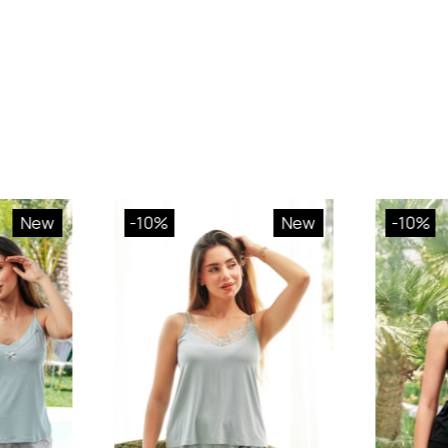
New
-10%
New
-10%