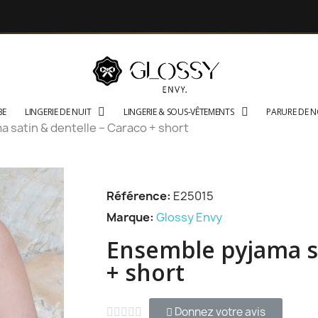
BE
LINGERIE DE NUIT
LINGERIE & SOUS-VÊTEMENTS
PARURE DE 
 satin & dentelle – Caraco + short
Référence
E25015
Marque
Glossy Envy
Ensemble pyjama sa
+ short
Donnez votre avis




