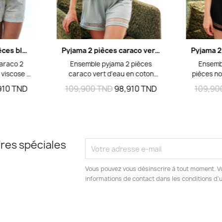
ide
Aperçu rapide
Pyjama Caraco 2 pièces bleu - Top bretelle & Short imprimé
Pyjama 2 pièces caraco vert d'eau - coton viscose et dentelle
araco 2
Ensemble pyjama 2 pièces
Ensemb
 viscose :
caraco vert d'eau en coton
pièces no
c bordure
viscose doux avec insertions
dentell
910 TND
109,900 TND
98,910 TND
109,90
nœud au
de dentelle ton sur ton. Top
doubl
imprimé
bretelle double et short assorti
Conforta
fleurs,
pour un homewear élégant et
dente
onfortable
confortable. Tailles M L XL.
décoll
homewear.
T
res spéciales
Vous pouvez vous désinscrire à tout moment. V
informations de contact dans les conditions d'ut