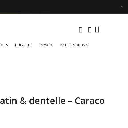
×
NOCES
NUISETTES
CARACO
MAILLOTS DE BAIN
tin & dentelle – Caraco