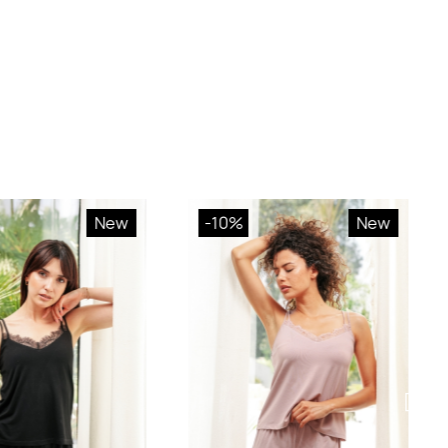
New
-10%
New