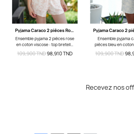
Aperçu rapide
Aperçu rap
Pyjama Caraco 2 pièces Rose - Top uni & Short imprimé
Ensemble pyjama 2 pièces rose
Ensemble pyjama c
en coton viscose : top bretelle
pièces bleu en coton
uni avec bordure imprimée et
top bretelle uni ave
109,900 TND
98,910 TND
109,900 TND
98,
petit nœud au décolleté, short
imprimée et petit 
imprimé monochrome fleurs,
décolleté, short 
feuilles et oiseaux. Confort
monochrome motif 
doux pour nuit et homewear.
feuilles et oiseaux. C
et élégant pour le 
Recevez nos off