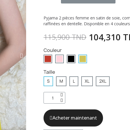
Pyjama 2 pièces femme en satin de soie, compo
raffinées en dentelle. Disponible en 4 couleurs
104,310 
115,900 TND
Couleur
Taille
S
M
L
XL
2XL
Acheter maintenant